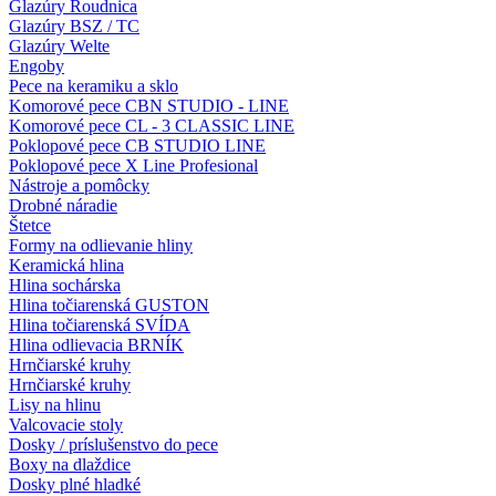
Glazúry Roudnica
Glazúry BSZ / TC
Glazúry Welte
Engoby
Pece na keramiku a sklo
Komorové pece CBN STUDIO - LINE
Komorové pece CL - 3 CLASSIC LINE
Poklopové pece CB STUDIO LINE
Poklopové pece X Line Profesional
Nástroje a pomôcky
Drobné náradie
Štetce
Formy na odlievanie hliny
Keramická hlina
Hlina sochárska
Hlina točiarenská GUSTON
Hlina točiarenská SVÍDA
Hlina odlievacia BRNÍK
Hrnčiarské kruhy
Hrnčiarské kruhy
Lisy na hlinu
Valcovacie stoly
Dosky / príslušenstvo do pece
Boxy na dlaždice
Dosky plné hladké