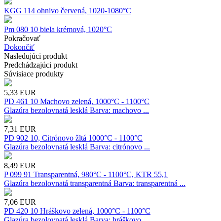
KGG 114 ohnivo červená, 1020-1080°C
Pm 080 10 biela krémová, 1020°C
Pokračovať
Dokončiť
Nasledujúci produkt
Predchádzajúci produkt
Súvisiace produkty
5,33
EUR
PD 461 10 Machovo zelená, 1000°C - 1100°C
Glazúra bezolovnatá lesklá Barva: machovo ...
7,31
EUR
PD 902 10, Citrónovo žltá 1000°C - 1100°C
Glazúra bezolovnatá lesklá Barva: citrónovo ...
8,49
EUR
P 099 91 Transparentná, 980°C - 1100°C, KTR 55,1
Glazúra bezolovnatá transparentná Barva: transparentná ...
7,06
EUR
PD 420 10 Hráškovo zelená, 1000°C - 1100°C
Glazúra bezolovnatá lesklá Barva: hráškovo ...