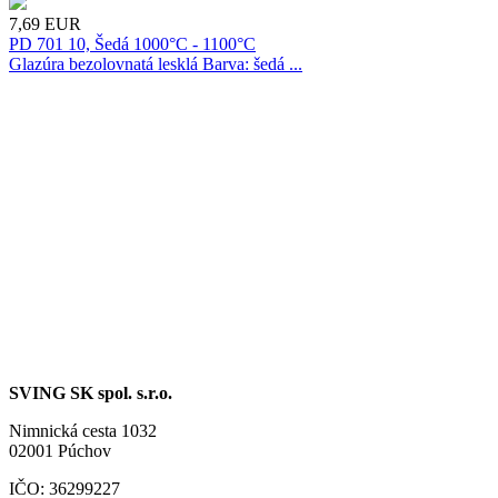
7,69
EUR
PD 701 10, Šedá 1000°C - 1100°C
Glazúra bezolovnatá lesklá Barva: šedá ...
SVING SK spol. s.r.o.
Nimnická cesta 1032
02001 Púchov
IČO: 36299227