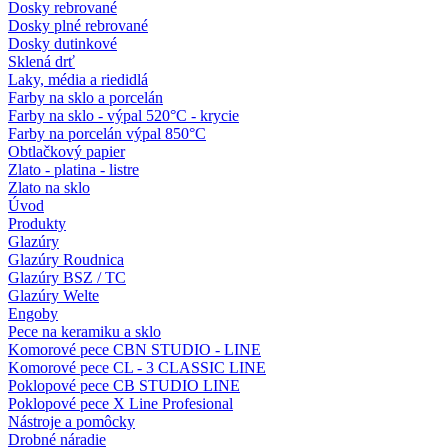
Dosky rebrované
Dosky plné rebrované
Dosky dutinkové
Sklená drť
Laky, média a riedidlá
Farby na sklo a porcelán
Farby na sklo - výpal 520°C - krycie
Farby na porcelán výpal 850°C
Obtlačkový papier
Zlato - platina - listre
Zlato na sklo
Úvod
Produkty
Glazúry
Glazúry Roudnica
Glazúry BSZ / TC
Glazúry Welte
Engoby
Pece na keramiku a sklo
Komorové pece CBN STUDIO - LINE
Komorové pece CL - 3 CLASSIC LINE
Poklopové pece CB STUDIO LINE
Poklopové pece X Line Profesional
Nástroje a pomôcky
Drobné náradie