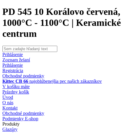
PD 545 10 Korálovo červená,
1000°C - 1100°C | Keramické
centrum
Prihlásenie
Zoznam želaní
Prihlásenie
Registrácia
Obchodné podmienky
Kittec CB 66
najoblúbenejšia pec našich zákazníkov
V košíku máte
Prázdny košík
Úvod
O nás
Kontakt
Obchodné podmienky
Podmienky E-shop
Produkty
Glazúry