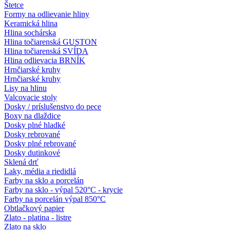
Štetce
Formy na odlievanie hliny
Keramická hlina
Hlina sochárska
Hlina točiarenská GUSTON
Hlina točiarenská SVÍDA
Hlina odlievacia BRNÍK
Hrnčiarské kruhy
Hrnčiarské kruhy
Lisy na hlinu
Valcovacie stoly
Dosky / príslušenstvo do pece
Boxy na dlaždice
Dosky plné hladké
Dosky rebrované
Dosky plné rebrované
Dosky dutinkové
Sklená drť
Laky, média a riedidlá
Farby na sklo a porcelán
Farby na sklo - výpal 520°C - krycie
Farby na porcelán výpal 850°C
Obtlačkový papier
Zlato - platina - listre
Zlato na sklo