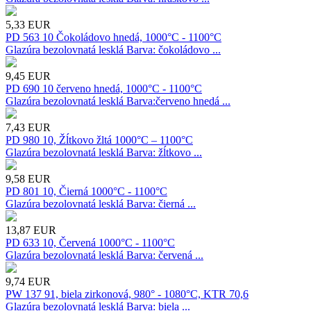
5,33
EUR
PD 563 10 Čokoládovo hnedá, 1000°C - 1100°C
Glazúra bezolovnatá lesklá Barva: čokoládovo ...
9,45
EUR
PD 690 10 červeno hnedá, 1000°C - 1100°C
Glazúra bezolovnatá lesklá Barva:červeno hnedá ...
7,43
EUR
PD 980 10, Žĺtkovo žltá 1000°C – 1100°C
Glazúra bezolovnatá lesklá Barva: žĺtkovo ...
9,58
EUR
PD 801 10, Čierná 1000°C - 1100°C
Glazúra bezolovnatá lesklá Barva: čierná ...
13,87
EUR
PD 633 10, Červená 1000°C - 1100°C
Glazúra bezolovnatá lesklá Barva: červená ...
9,74
EUR
PW 137 91, biela zirkonová, 980° - 1080°C, KTR 70,6
Glazúra bezolovnatá lesklá Barva: biela ...