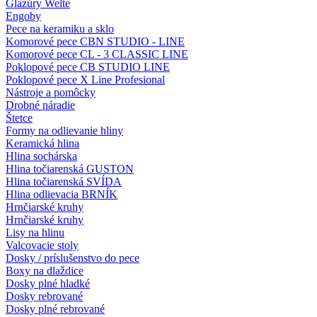
Glazúry Welte
Engoby
Pece na keramiku a sklo
Komorové pece CBN STUDIO - LINE
Komorové pece CL - 3 CLASSIC LINE
Poklopové pece CB STUDIO LINE
Poklopové pece X Line Profesional
Nástroje a pomôcky
Drobné náradie
Štetce
Formy na odlievanie hliny
Keramická hlina
Hlina sochárska
Hlina točiarenská GUSTON
Hlina točiarenská SVÍDA
Hlina odlievacia BRNÍK
Hrnčiarské kruhy
Hrnčiarské kruhy
Lisy na hlinu
Valcovacie stoly
Dosky / príslušenstvo do pece
Boxy na dlaždice
Dosky plné hladké
Dosky rebrované
Dosky plné rebrované