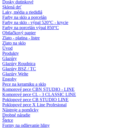
Dosky dutinkové
Sklená drť
Laky, média a riedidlá
Farby na sklo a porcelán
Farby na sklo - výpal 520°C - krycie
Farby na porcelán výpal 850°C
Obtlačkový papier
Zlato - platina - listre
Zlato na sklo
Úvod
Produkty
Glazúry
Glazúry Roudnica
Glazúry BSZ / TC
Glazúry Welte
Engoby
Pece na keramiku a sklo
Komorové pece CBN STUDIO - LINE
Komorové pece CL - 3 CLASSIC LINE
Poklopové pece CB STUDIO LINE
Poklopové pece X Line Profesional
Nástroje a pomôcky
Drobné náradie
Štetce
Formy na odlievanie hliny