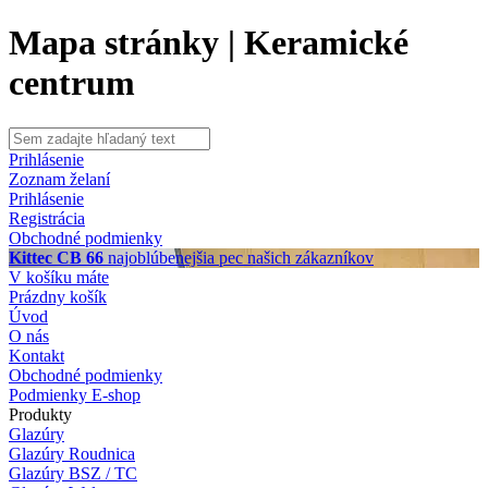
Mapa stránky | Keramické
centrum
Prihlásenie
Zoznam želaní
Prihlásenie
Registrácia
Obchodné podmienky
Kittec CB 66
najoblúbenejšia pec našich zákazníkov
V košíku máte
Prázdny košík
Úvod
O nás
Kontakt
Obchodné podmienky
Podmienky E-shop
Produkty
Glazúry
Glazúry Roudnica
Glazúry BSZ / TC