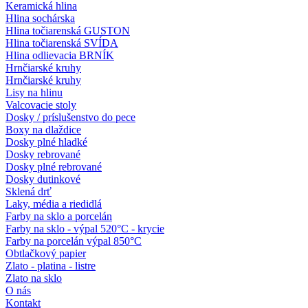
Keramická hlina
Hlina sochárska
Hlina točiarenská GUSTON
Hlina točiarenská SVÍDA
Hlina odlievacia BRNÍK
Hrnčiarské kruhy
Hrnčiarské kruhy
Lisy na hlinu
Valcovacie stoly
Dosky / príslušenstvo do pece
Boxy na dlaždice
Dosky plné hladké
Dosky rebrované
Dosky plné rebrované
Dosky dutinkové
Sklená drť
Laky, média a riedidlá
Farby na sklo a porcelán
Farby na sklo - výpal 520°C - krycie
Farby na porcelán výpal 850°C
Obtlačkový papier
Zlato - platina - listre
Zlato na sklo
O nás
Kontakt