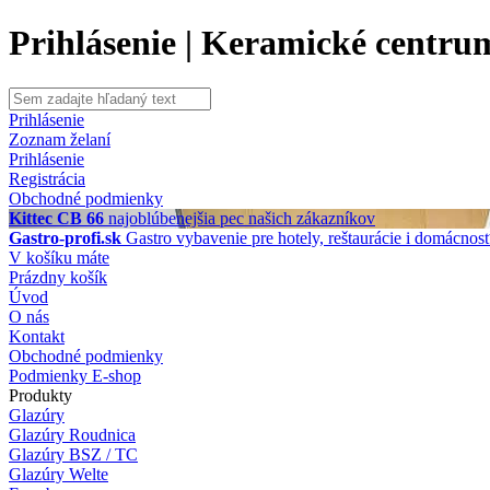
Prihlásenie | Keramické centru
Prihlásenie
Zoznam želaní
Prihlásenie
Registrácia
Obchodné podmienky
Kittec CB 66
najoblúbenejšia pec našich zákazníkov
Gastro-profi.sk
Gastro vybavenie pre hotely, reštaurácie i domácnos
V košíku máte
Prázdny košík
Úvod
O nás
Kontakt
Obchodné podmienky
Podmienky E-shop
Produkty
Glazúry
Glazúry Roudnica
Glazúry BSZ / TC
Glazúry Welte