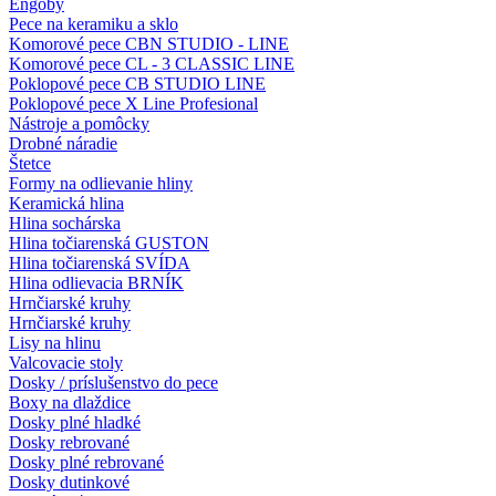
Engoby
Pece na keramiku a sklo
Komorové pece CBN STUDIO - LINE
Komorové pece CL - 3 CLASSIC LINE
Poklopové pece CB STUDIO LINE
Poklopové pece X Line Profesional
Nástroje a pomôcky
Drobné náradie
Štetce
Formy na odlievanie hliny
Keramická hlina
Hlina sochárska
Hlina točiarenská GUSTON
Hlina točiarenská SVÍDA
Hlina odlievacia BRNÍK
Hrnčiarské kruhy
Hrnčiarské kruhy
Lisy na hlinu
Valcovacie stoly
Dosky / príslušenstvo do pece
Boxy na dlaždice
Dosky plné hladké
Dosky rebrované
Dosky plné rebrované
Dosky dutinkové