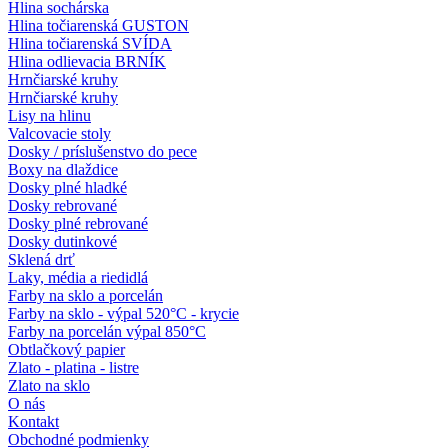
Hlina sochárska
Hlina točiarenská GUSTON
Hlina točiarenská SVÍDA
Hlina odlievacia BRNÍK
Hrnčiarské kruhy
Hrnčiarské kruhy
Lisy na hlinu
Valcovacie stoly
Dosky / príslušenstvo do pece
Boxy na dlaždice
Dosky plné hladké
Dosky rebrované
Dosky plné rebrované
Dosky dutinkové
Sklená drť
Laky, média a riedidlá
Farby na sklo a porcelán
Farby na sklo - výpal 520°C - krycie
Farby na porcelán výpal 850°C
Obtlačkový papier
Zlato - platina - listre
Zlato na sklo
O nás
Kontakt
Obchodné podmienky