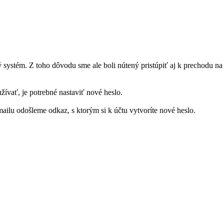
stém. Z toho dôvodu sme ale boli nútený pristúpiť aj k prechodu na n
užívať, je potrebné nastaviť nové heslo.
ailu odošleme odkaz, s ktorým si k účtu vytvoríte nové heslo.