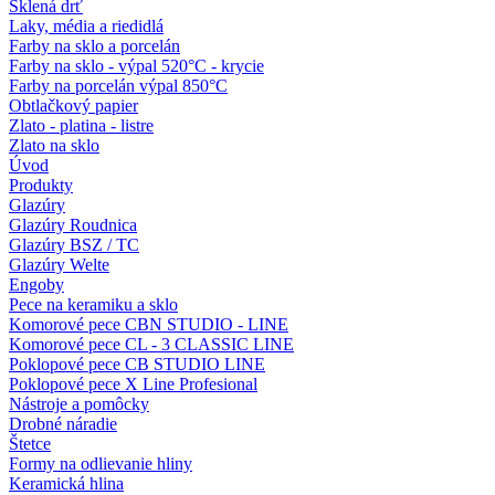
Sklená drť
Laky, média a riedidlá
Farby na sklo a porcelán
Farby na sklo - výpal 520°C - krycie
Farby na porcelán výpal 850°C
Obtlačkový papier
Zlato - platina - listre
Zlato na sklo
Úvod
Produkty
Glazúry
Glazúry Roudnica
Glazúry BSZ / TC
Glazúry Welte
Engoby
Pece na keramiku a sklo
Komorové pece CBN STUDIO - LINE
Komorové pece CL - 3 CLASSIC LINE
Poklopové pece CB STUDIO LINE
Poklopové pece X Line Profesional
Nástroje a pomôcky
Drobné náradie
Štetce
Formy na odlievanie hliny
Keramická hlina