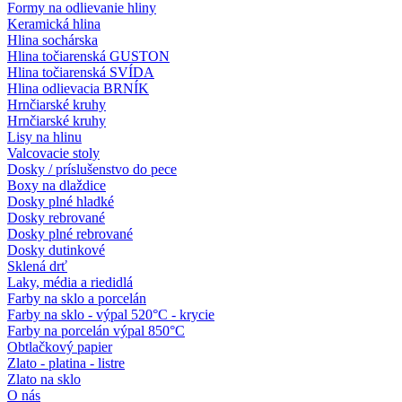
Formy na odlievanie hliny
Keramická hlina
Hlina sochárska
Hlina točiarenská GUSTON
Hlina točiarenská SVÍDA
Hlina odlievacia BRNÍK
Hrnčiarské kruhy
Hrnčiarské kruhy
Lisy na hlinu
Valcovacie stoly
Dosky / príslušenstvo do pece
Boxy na dlaždice
Dosky plné hladké
Dosky rebrované
Dosky plné rebrované
Dosky dutinkové
Sklená drť
Laky, média a riedidlá
Farby na sklo a porcelán
Farby na sklo - výpal 520°C - krycie
Farby na porcelán výpal 850°C
Obtlačkový papier
Zlato - platina - listre
Zlato na sklo
O nás