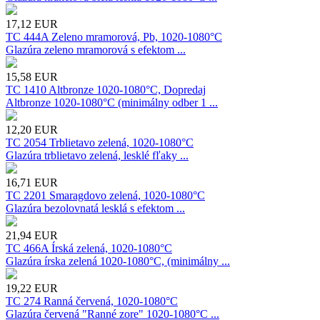
17,12
EUR
TC 444A Zeleno mramorová, Pb, 1020-1080°C
Glazúra zeleno mramorová s efektom ...
15,58
EUR
TC 1410 Altbronze 1020-1080°C, Dopredaj
Altbronze 1020-1080°C (minimálny odber 1 ...
12,20
EUR
TC 2054 Trblietavo zelená, 1020-1080°C
Glazúra trblietavo zelená, lesklé fľaky ...
16,71
EUR
TC 2201 Smaragdovo zelená, 1020-1080°C
Glazúra bezolovnatá lesklá s efektom ...
21,94
EUR
TC 466A Írská zelená, 1020-1080°C
Glazúra írska zelená 1020-1080°C, (minimálny ...
19,22
EUR
TC 274 Ranná červená, 1020-1080°C
Glazúra červená "Ranné zore" 1020-1080°C ...