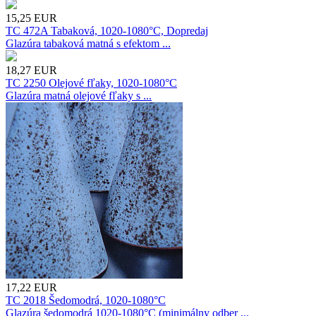
15,25
EUR
TC 472A Tabaková, 1020-1080°C, Dopredaj
Glazúra tabaková matná s efektom ...
18,27
EUR
TC 2250 Olejové fľaky, 1020-1080°C
Glazúra matná olejové fľaky s ...
17,22
EUR
TC 2018 Šedomodrá, 1020-1080°C
Glazúra šedomodrá 1020-1080°C (minimálny odber ...