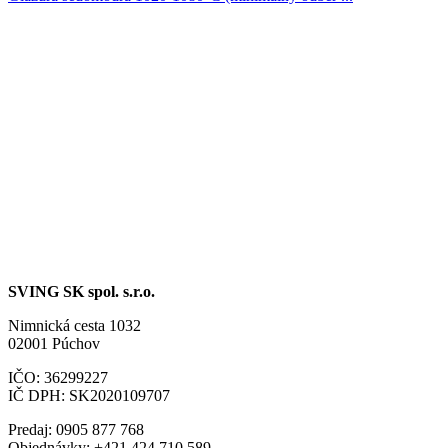
SVING SK spol. s.r.o.
Nimnická cesta 1032
02001 Púchov
IČO: 36299227
IČ DPH: SK2020109707
Predaj: 0905 877 768
Objednávky: +421 424 710 589