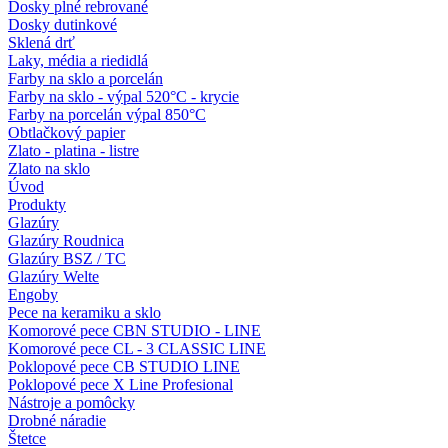
Dosky plné rebrované
Dosky dutinkové
Sklená drť
Laky, média a riedidlá
Farby na sklo a porcelán
Farby na sklo - výpal 520°C - krycie
Farby na porcelán výpal 850°C
Obtlačkový papier
Zlato - platina - listre
Zlato na sklo
Úvod
Produkty
Glazúry
Glazúry Roudnica
Glazúry BSZ / TC
Glazúry Welte
Engoby
Pece na keramiku a sklo
Komorové pece CBN STUDIO - LINE
Komorové pece CL - 3 CLASSIC LINE
Poklopové pece CB STUDIO LINE
Poklopové pece X Line Profesional
Nástroje a pomôcky
Drobné náradie
Štetce