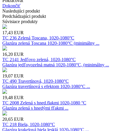
Pokračovať
Dokončiť
Nasledujúci produkt
Predchádzajúci produkt
Súvisiace produkty
17,43
EUR
TC 236 Zelená Toscana, 1020-1080°C
Glazúra zelená Toscana 1020-1080°C (minimálny ...
16,20
EUR
TC 2141 Jedľovo zelená, 1020-1080°C
Glazúra jedľovozelná matná 1020-1080°C, (minimálny ...
19,07
EUR
TC 490 Travertínová, 1020-1080°C
Glazúra travertínová s efektom 1020-1080°C ...
19,48
EUR
TC 2008 Zelená s hned.flakmi 1020-1080 °C
Glazúra zelená s hnedými fľakmi ...
20,65
EUR
TC 218 Biela, 1020-1080°C
Glazúra krakelová biela lesklá 1020-1080°C ...