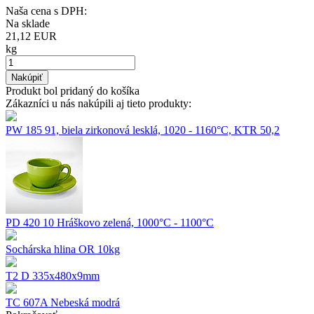
Naša cena s DPH:
Na sklade
21,12
EUR
kg
Nakúpiť
Produkt bol pridaný do košíka
Zákazníci u nás nakúpili aj tieto produkty:
PW 185 91, biela zirkonová lesklá, 1020 - 1160°C, KTR 50,2
PD 420 10 Hráškovo zelená, 1000°C - 1100°C
Sochárska hlina OR 10kg
T2 D 335x480x9mm
TC 607A Nebeská modrá