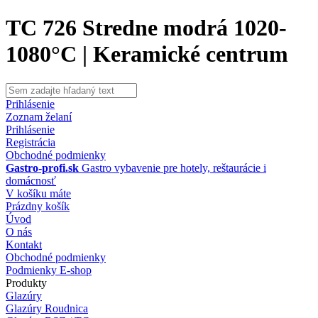
TC 726 Stredne modrá 1020-
1080°C | Keramické centrum
Prihlásenie
Zoznam želaní
Prihlásenie
Registrácia
Obchodné podmienky
Gastro-profi.sk
Gastro vybavenie pre hotely, reštaurácie i
domácnosť
V košíku máte
Prázdny košík
Úvod
O nás
Kontakt
Obchodné podmienky
Podmienky E-shop
Produkty
Glazúry
Glazúry Roudnica