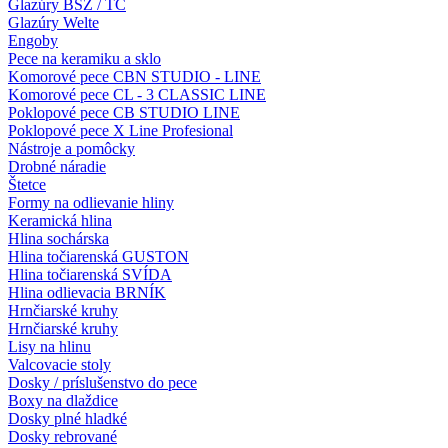
Glazúry BSZ / TC
Glazúry Welte
Engoby
Pece na keramiku a sklo
Komorové pece CBN STUDIO - LINE
Komorové pece CL - 3 CLASSIC LINE
Poklopové pece CB STUDIO LINE
Poklopové pece X Line Profesional
Nástroje a pomôcky
Drobné náradie
Štetce
Formy na odlievanie hliny
Keramická hlina
Hlina sochárska
Hlina točiarenská GUSTON
Hlina točiarenská SVÍDA
Hlina odlievacia BRNÍK
Hrnčiarské kruhy
Hrnčiarské kruhy
Lisy na hlinu
Valcovacie stoly
Dosky / príslušenstvo do pece
Boxy na dlaždice
Dosky plné hladké
Dosky rebrované