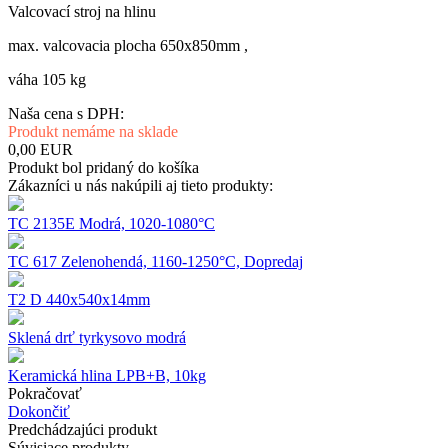
Valcovací stroj na hlinu
max. valcovacia plocha 650x850mm ,
váha 105 kg
Naša cena s DPH:
Produkt nemáme na sklade
0,00
EUR
Produkt bol pridaný do košíka
Zákazníci u nás nakúpili aj tieto produkty:
TC 2135E Modrá, 1020-1080°C
TC 617 Zelenohendá, 1160-1250°C, Dopredaj
T2 D 440x540x14mm
Sklená drť tyrkysovo modrá
Keramická hlina LPB+B, 10kg
Pokračovať
Dokončiť
Predchádzajúci produkt
Súvisiace produkty