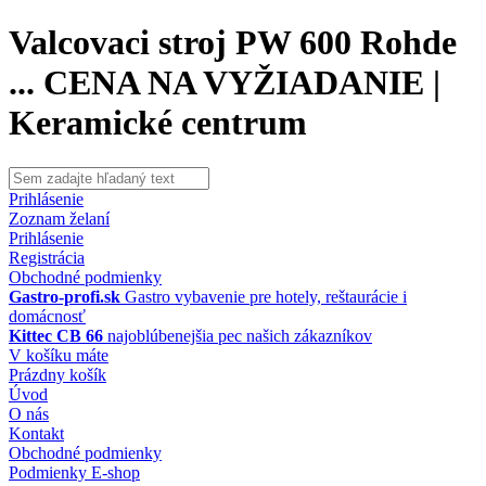
Valcovaci stroj PW 600 Rohde
... CENA NA VYŽIADANIE |
Keramické centrum
Prihlásenie
Zoznam želaní
Prihlásenie
Registrácia
Obchodné podmienky
Gastro-profi.sk
Gastro vybavenie pre hotely, reštaurácie i
domácnosť
Kittec CB 66
najoblúbenejšia pec našich zákazníkov
V košíku máte
Prázdny košík
Úvod
O nás
Kontakt
Obchodné podmienky
Podmienky E-shop