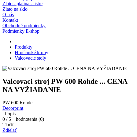
Zlato - platina - listre
Zlato na sklo
O nás
Kontakt
Obchodné podmienky
Podmienky E-shop
Produkty
Hrnčiarské kruhy
Valcovacie stoly
Valcovaci stroj PW 600 Rohde ... CENA
NA VYŽIADANIE
PW 600 Rohde
Decorprint
Popis
0
/
5
hodnotenia (
0
)
Tlačiť
Zdielať