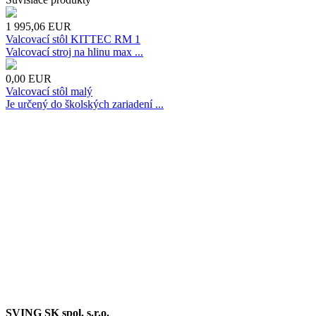
1 995,06
EUR
Valcovací stôl KITTEC RM 1
Valcovací stroj na hlinu max ...
0,00
EUR
Valcovací stôl malý
Je určený do školských zariadení ...
SVING SK spol. s.r.o.