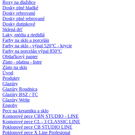
Boxy na dlaždice
Dosky plné hladké
Dosky rebrované
Dosky plné rebrované
Dosky dutinkové
Sklená drť
Laky, média a riedidlá
Farby na sklo a porcelán
Farby na sklo - výpal 520°C - krycie
Farby na porcelán výpal 850°C
Obtlačkový papier
Zlato - platina - listre
Zlato na sklo
Úvod
Produkty
Glazúry
Glazúry Roudnica
Glazúry BSZ / TC
Glazúry Welte
Engoby
Pece na keramiku a sklo
Komorové pece CBN STUDIO - LINE
Komorové pece CL - 3 CLASSIC LINE
Poklopové pece CB STUDIO LINE
Poklopové pece X Line Profesional