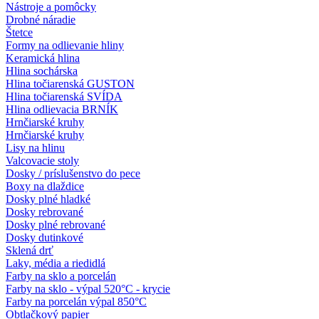
Nástroje a pomôcky
Drobné náradie
Štetce
Formy na odlievanie hliny
Keramická hlina
Hlina sochárska
Hlina točiarenská GUSTON
Hlina točiarenská SVÍDA
Hlina odlievacia BRNÍK
Hrnčiarské kruhy
Hrnčiarské kruhy
Lisy na hlinu
Valcovacie stoly
Dosky / príslušenstvo do pece
Boxy na dlaždice
Dosky plné hladké
Dosky rebrované
Dosky plné rebrované
Dosky dutinkové
Sklená drť
Laky, média a riedidlá
Farby na sklo a porcelán
Farby na sklo - výpal 520°C - krycie
Farby na porcelán výpal 850°C
Obtlačkový papier