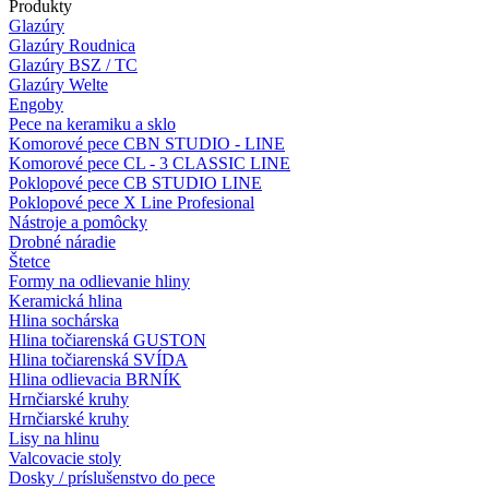
Produkty
Glazúry
Glazúry Roudnica
Glazúry BSZ / TC
Glazúry Welte
Engoby
Pece na keramiku a sklo
Komorové pece CBN STUDIO - LINE
Komorové pece CL - 3 CLASSIC LINE
Poklopové pece CB STUDIO LINE
Poklopové pece X Line Profesional
Nástroje a pomôcky
Drobné náradie
Štetce
Formy na odlievanie hliny
Keramická hlina
Hlina sochárska
Hlina točiarenská GUSTON
Hlina točiarenská SVÍDA
Hlina odlievacia BRNÍK
Hrnčiarské kruhy
Hrnčiarské kruhy
Lisy na hlinu
Valcovacie stoly
Dosky / príslušenstvo do pece